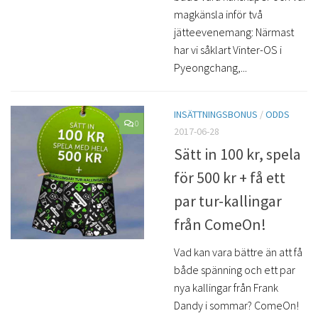
magkänsla inför två
jätteevenemang: Närmast
har vi såklart Vinter-OS i
Pyeongchang,...
INSÄTTNINGSBONUS
/
ODDS
0
2017-06-28
Sätt in 100 kr, spela
för 500 kr + få ett
par tur-kallingar
från ComeOn!
Vad kan vara bättre än att få
både spänning och ett par
nya kallingar från Frank
Dandy i sommar? ComeOn!