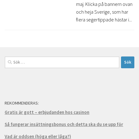
maj. Klicka på bannern ovan
och heja Sverige, som har
flera segertippade hästar i...
Sök
efter:
REKOMMENDERAS:
Gratis är gott – erbjudanden hos casinon
Så fungerar insättningsbonus och detta ska du se upp för
Vad är oddsen (höga eller låga?)