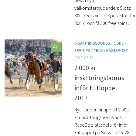
dessa nya
välkomsterbjudanden: Slots:
300 free spins ~ Spela slots för
300 kr och få 300 free spins...
INSÄTTNINGSBONUS
/
ODDS
/
0
SPELTIPS
/
TRAV / HÄSTSPORT
2017-05-12
2 000 kr i
insättningsbonus
inför Elitloppet
2017
Nya kunder får upp till 2 000
kr i insättningsbonus hos
RaceBets att spela för inför
Elitloppet på Solvalla 26-28