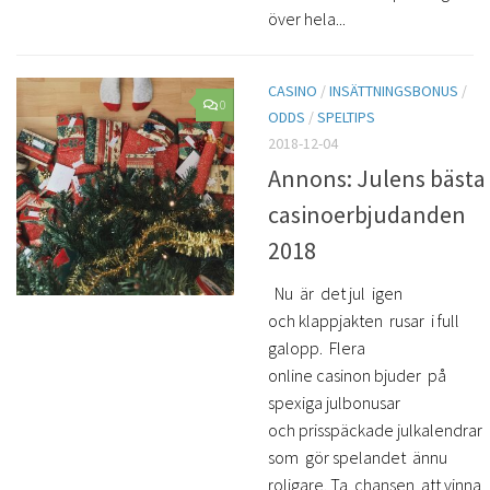
över hela...
CASINO
/
INSÄTTNINGSBONUS
/
0
ODDS
/
SPELTIPS
2018-12-04
Annons: Julens bästa
casinoerbjudanden
2018
Nu är det jul igen
och klappjakten rusar i full
galopp. Flera
online casinon bjuder på
spexiga julbonusar
och prisspäckade julkalendrar
som gör spelandet ännu
roligare. Ta chansen att vinna