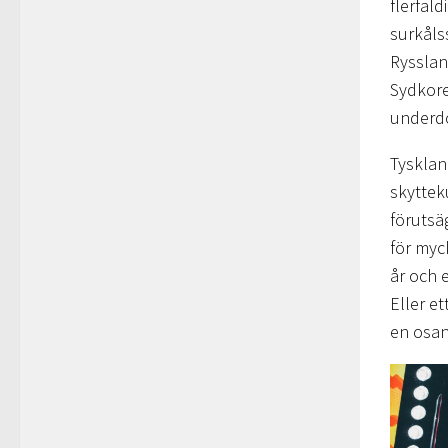
flerfal
surkåls
Ryssland
Sydkore
underdo
Tyskland
skyttek
förutsä
för myc
år och e
Eller et
en osan