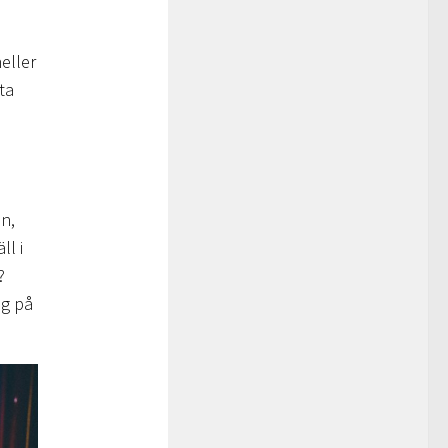
eller
ta
en,
ll i
?
ng på