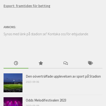
Esport: framtiden för betting
ANNONS:
Synas med länk på stadion.se? Kontaka oss för erbjudande.
Den oöverträffade upplevelsen av sport på Stadion
2023-09-06
Odds Melodifestivalen 2023
2023-03-09