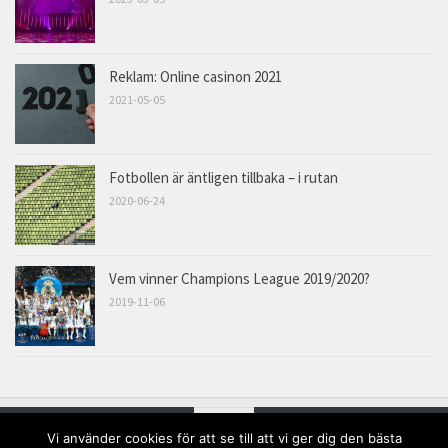
Reklam: Online casinon 2021
2021-05-05
Fotbollen är äntligen tillbaka – i rutan
2020-06-24
Vem vinner Champions League 2019/2020?
2019-11-06
Vi använder cookies för att se till att vi ger dig den bästa