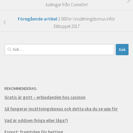
kallingar från ComeOn!
Föregående artikel
2 000 kr i insättningsbonus inför
Elitloppet 2017
Sök
efter:
REKOMMENDERAS:
Gratis är gott – erbjudanden hos casinon
Så fungerar insättningsbonus och detta ska du se upp för
Vad är oddsen (höga eller låga?)
Esport: framtiden för betting