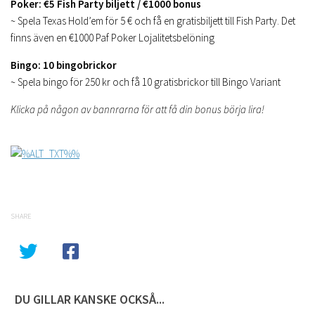
Poker: €5 Fish Party biljett / €1000 bonus
~ Spela Texas Hold’em för 5 € och få en gratisbiljett till Fish Party. Det
finns även en €1000 Paf Poker Lojalitetsbelöning
Bingo: 10 bingobrickor
~ Spela bingo för 250 kr och få 10 gratisbrickor till Bingo Variant
Klicka på någon av bannrarna för att få din bonus börja lira!
SHARE
DU GILLAR KANSKE OCKSÅ...