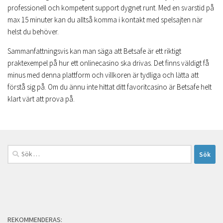
professionell och kompetent support dygnet runt. Med en svarstid på
max 15 minuter kan du alltså komma i kontakt med spelsajten när
helst du behöver.
Sammanfattningsvis kan man säga att Betsafe är ett riktigt
praktexempel på hur ett onlinecasino ska drivas. Det finns väldigt få
minus med denna plattform och villkoren är tydliga och lätta att
förstå sig på. Om du ännu inte hittat ditt favoritcasino är Betsafe helt
klart värt att prova på.
Sök
efter:
REKOMMENDERAS: