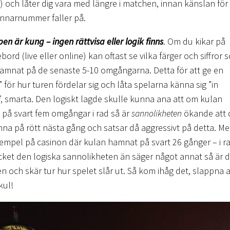
) och låter dig vara med längre i matchen, innan känslan för
innarnummer faller på.
en är kung – ingen rättvisa eller logik finns
. Om du kikar på
bord (live eller online) kan oftast se vilka färger och siffror 
amnat på de senaste 5-10 omgångarna. Detta för att ge en
 för hur turen fördelar sig och låta spelarna känna sig ”in
”, smarta. Den logiskt lagde skulle kunna ana att om kulan
på svart fem omgångar i rad så är
sannolikheten
ökande att 
na på rött nästa gång och satsar då aggressivt på detta. Me
xempel på casinon där kulan hamnat på svart 26 gånger – i r
ket den logiska sannolikheten än säger något annat så är d
n och skär tur hur spelet slår ut. Så kom ihåg det, slappna 
kul!