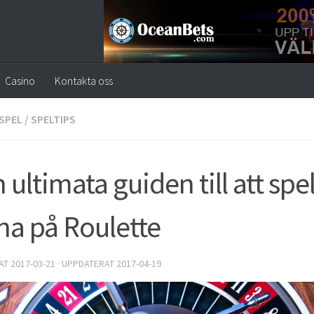
Casino
Kontakta oss
SPEL
/
SPELTIPS
 ultimata guiden till att spe
na på Roulette
RAT
2017-03-21
· UPPDATERAT
2017-04-19