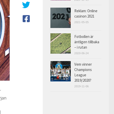
Reklam: Online
casinon 2021
2021-05-05
Fotbollen är
äntligen tillbaka
– i rutan
2020-06-24
Vem vinner
Champions
League
2019/2020?
2019-11-06
r
rjan
l