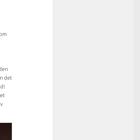
som
den
n det
ad!
et
av