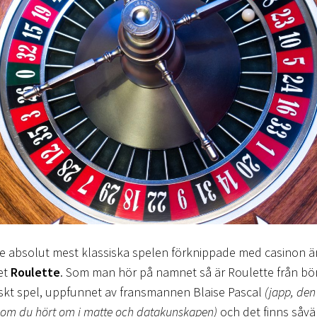
de absolut mest klassiska spelen förknippade med casinon ä
et
Roulette
. Som man hör på namnet så är Roulette från bö
nskt spel, uppfunnet av fransmannen Blaise Pascal
(japp, den
som du hört om i matte och datakunskapen)
och det finns såvä