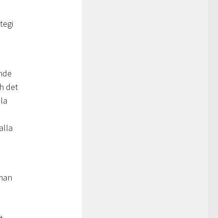
tegi
nde
ch det
la
alla
 man