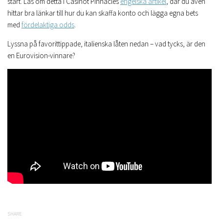
start. Läs om detta i Casinot Pinnacles
engelska artikel
, där du även
hittar bra länkar till hur du kan skaffa konto och lägga egna bets
med
fördelaktiga odds
.
Lyssna på favorittippade, italienska låten nedan – vad tycks, är den
en Eurovision-vinnare?
SHARE