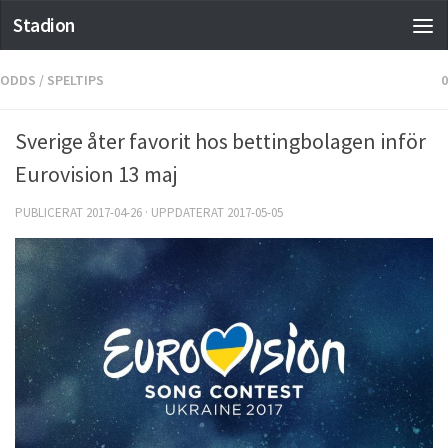
Stadion
Hoppa till innehåll
ODDS
/
SPELTIPS
0
Sverige åter favorit hos bettingbolagen inför
Eurovision 13 maj
PUBLICERAT
2017-04-26
· UPPDATERAT
2017-05-05