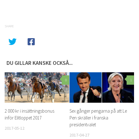
SHARE
DU GILLAR KANSKE OCKSÅ...
0
1
2 000 kr i insättningsbonus
Sex gånger pengarna på att Le
inför Elitloppet 2017
Pen skräller i franska
presidentvalet
2017-05-12
2017-04-27