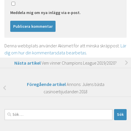
Meddela mig om nya inlägg via e-post.
Denna webbplats använder Akismet för att minska skräppost.
Lär
dig om hur din kommentarsdata bearbetas
.
Nästa artikel
Vem vinner Champions League 2019/2020?
Föregående artikel
Annons: Julens bästa
casinoerbjudanden 2018
Sök
efter: