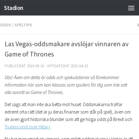
Stadion
Hoppa till innehåll
ODDS
/
SPELTIPS
0
Las Vegas-oddsmakare avslöjar vinnaren av
Game of Thrones
PUBLICERAT
2019-05-10
· UPPDATERAT
2021-04-23
Obs! Även om detta är odds och spekulationer så förekommer
information här som kan klassas som spoilers för dig som inte sett
alla avsnitt av Game of Thrones.
Det sägs att man inte ska betta mot huset. Oddsmakarna träffar
extremt ofta rätt (det är ju deras finanser som står på spel), även om
de även gjort historiska blunder som att ge höga odds på Brexit och
Trumps vinst över Hillary
.
Nu har man smort en vinnare, som enligt oddsmakarna i Vegas är ett