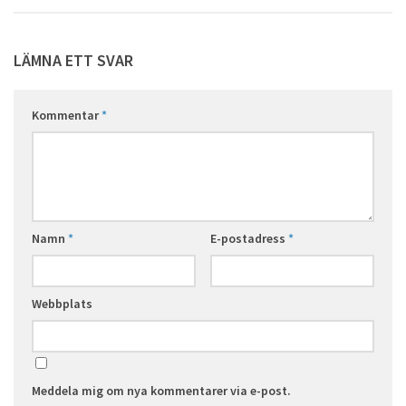
LÄMNA ETT SVAR
Kommentar
*
Namn
*
E-postadress
*
Webbplats
Meddela mig om nya kommentarer via e-post.