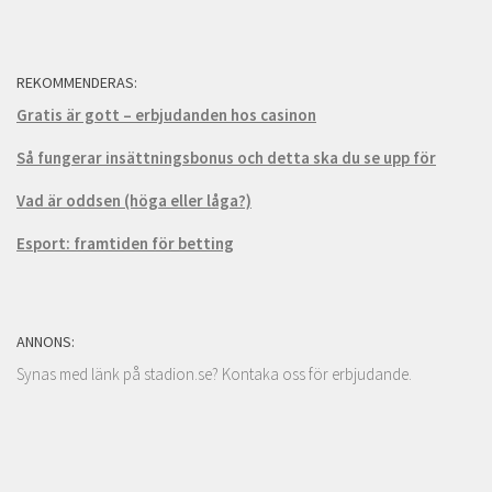
REKOMMENDERAS:
Gratis är gott – erbjudanden hos casinon
Så fungerar insättningsbonus och detta ska du se upp för
Vad är oddsen (höga eller låga?)
Esport: framtiden för betting
ANNONS:
Synas med länk på stadion.se? Kontaka oss för erbjudande.